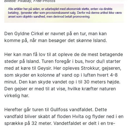
Billede: Pixabay, Free-Photos
Den Gyldne Cirkel er navnet på en tur, man kan
komme på, når man besøger det skønne Island.
Her kan man få lov til at opleve de de mest betagende
steder på Island. Turen foregår i bus, hvor du/I starter
med at køre til Geysir. Her opleves Strokkur, gejseren,
som skyder en kolonne af vand op i luften hvert 4-8
minut. Den kan skyde vandet op i til 30 meters højde.
Den gejser er med til at vise, hvilke kræfter naturen
virkelig har.
Herefter går turen til Gullfoss vandfaldet. Dette
vandfald bliver skabt af floden Hvíta og flyder ned i en
sprække på 32 meter. Vandetfaldet er delt i en tre-